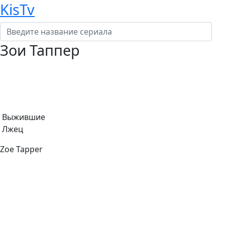
KisTv
Зои Таппер
Режиссер:
Актер:
Выжившие
Лжец
Zoe Tapper