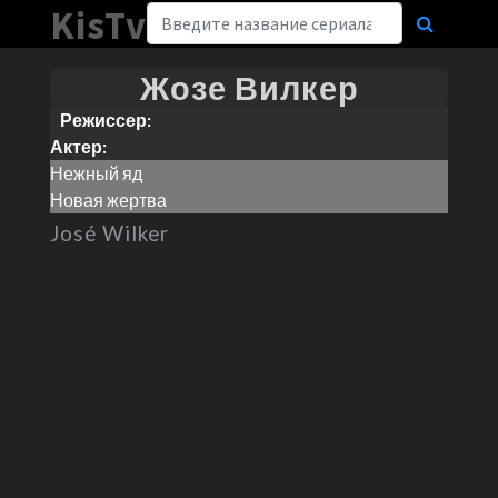
KisTv
Жозе Вилкер
Режиссер:
Актер:
Нежный яд
Новая жертва
José Wilker