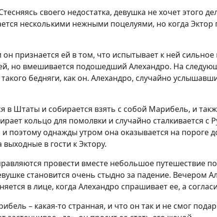
тесняясь своего недостатка, девушка не хочет этого де
вается несколькими нежными поцелуями, но когда Эктор
 он признается ей в том, что испытывает к ней сильное
 ней, но вмешивается подошедший Алехандро. На следую
й такого бедняги, как он. Алехандро, случайно услышав
я в Штаты и собирается взять с собой Марибель, и так
ирает кольцо для помолвки и случайно сталкивается с Р
и поэтому однажды утром она оказывается на пороге до
 выходные в гости к Эктору.
тправляются провести вместе небольшое путешествие по
 девушке становится очень стыдно за падение. Вечером 
яется в лице, когда Алехандро спрашивает ее, а согласил
ибель – какая-то странная, и что он так и не смог пода