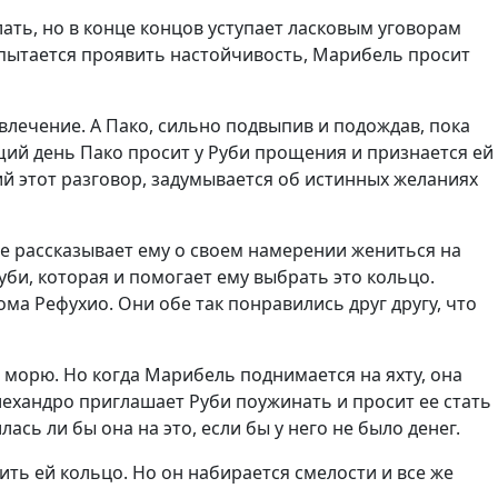
лать, но в конце концов уступает ласковым уговорам
 пытается проявить настойчивость, Марибель просит
 влечение. А Пако, сильно подвыпив и подождав, пока
щий день Пако просит у Руби прощения и признается ей
ший этот разговор, задумывается об истинных желаниях
же рассказывает ему о своем намерении жениться на
уби, которая и помогает ему выбрать это кольцо.
ма Рефухио. Они обе так понравились друг другу, что
 морю. Но когда Марибель поднимается на яхту, она
Алехандро приглашает Руби поужинать и просит ее стать
ась ли бы она на это, если бы у него не было денег.
рить ей кольцо. Но он набирается смелости и все же