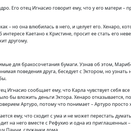
о. Его отец Игнасио говорит ему, что у его матери – пр
 как – но она влюбилась в него, и целует его. Хенаро, ко
б интересе Каетано к Кристине, просит ее стать его нев
жит другому.
имые для бракосочетания бумаги. Узнав об этом, Марибе
онимая поведения друга, беседует с Эктором, но узнать
бы.
ец Игнасио сообщает ему, что Карла чувствует себя все
ло бы вложить деньги Эктора. Хенаро отказывается, пот
доверием Артуро, потому что понимает – Артуро просто 
тся ему, что сходит с ума и не может перестать думать 
т на него вместе с Рефухио и одна из приглашенных – И
цу Панчи, служанки дома.