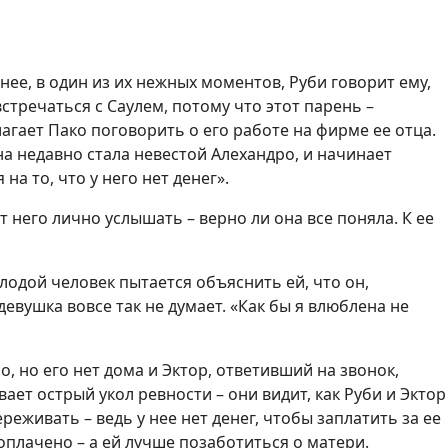
нее, в один из их нежных моментов, Руби говорит ему,
встречаться с Саулем, потому что этот парень –
гает Пако поговорить о его работе на фирме ее отца.
она недавно стала невестой Алехандро, и начинает
а то, что у него нет денег».
т него лично услышать – верно ли она все поняла. К ее
Молодой человек пытается объяснить ей, что он,
 девушка вовсе так не думает. «Как бы я влюблена не
о, но его нет дома и Эктор, ответивший на звонок,
ает острый укол ревности – они видит, как Руби и Эктор
живать – ведь у нее нет денег, чтобы заплатить за ее
 оплачено – а ей лучше позаботиться о матери.