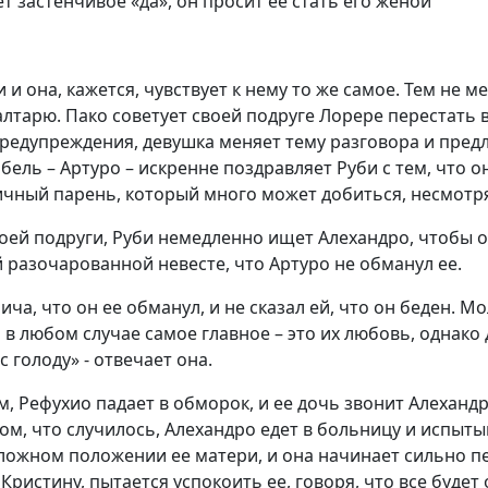
т застенчивое «да», он просит ее стать его женой
 она, кажется, чувствует к нему то же самое. Тем не ме
 алтарю. Пако советует своей подруге Лорере перестать 
едупреждения, девушка меняет тему разговора и предла
ибель – Артуро – искренне поздравляет Руби с тем, что 
чный парень, который много может добиться, несмотря н
своей подруги, Руби немедленно ищет Алехандро, чтобы о
й разочарованной невесте, что Артуро не обманул ее.
рича, что он ее обманул, и не сказал ей, что он беден. 
то в любом случае самое главное – это их любовь, однако
с голоду» - отвечает она.
м, Рефухио падает в обморок, и ее дочь звонит Алехандр
ом, что случилось, Алехандро едет в больницу и испытыв
ожном положении ее матери, и она начинает сильно пере
ристину, пытается успокоить ее, говоря, что все будет