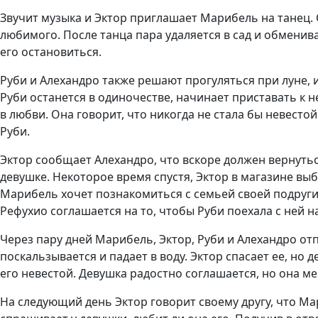
Звучит музыка и Эктор приглашает Марибель на танец. С
любимого. После танца пара удаляется в сад и обмени
его остановиться.
Руби и Алехандро также решают прогуляться при луне, и
Руби останется в одиночестве, начинает приставать к
в любви. Она говорит, что никогда не стала бы невесто
Руби.
Эктор сообщает Алехандро, что вскоре должен вернутьс
девушке. Некоторое время спустя, Эктор в магазине выб
Марибель хочет познакомиться с семьей своей подруги 
Рефухио соглашается на то, чтобы Руби поехала с ней на
Через пару дней Марибель, Эктор, Руби и Алехандро о
поскальзывается и падает в воду. Эктор спасает ее, но
его невестой. Девушка радостно соглашается, но она мен
На следующий день Эктор говорит своему другу, что Мар