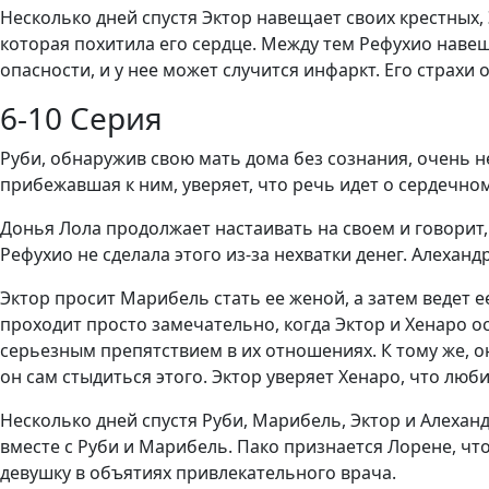
Несколько дней спустя Эктор навещает своих крестных, 
которая похитила его сердце. Между тем Рефухио навещ
опасности, и у нее может случится инфаркт. Его страх
6-10 Серия
Руби, обнаружив свою мать дома без сознания, очень не
прибежавшая к ним, уверяет, что речь идет о сердечном
Донья Лола продолжает настаивать на своем и говорит
Рефухио не сделала этого из-за нехватки денег. Алеханд
Эктор просит Марибель стать ее женой, а затем ведет е
проходит просто замечательно, когда Эктор и Хенаро о
серьезным препятствием в их отношениях. К тому же, о
он сам стыдиться этого. Эктор уверяет Хенаро, что любит
Несколько дней спустя Руби, Марибель, Эктор и Алехан
вместе с Руби и Марибель. Пако признается Лорене, что
девушку в объятиях привлекательного врача.