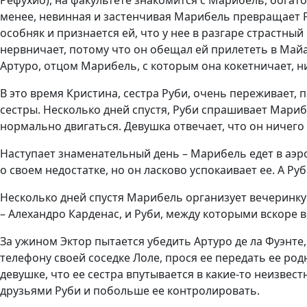
менее, невинная и застенчивая Марибель превращает Р
особняк и признается ей, что у нее в разгаре страстн
нервничает, потому что он обещал ей прилететь в Майа
Артуро, отцом Марибель, с которым она кокетничает, н
В это время Кристина, сестра Руби, очень переживает, 
сестры. Несколько дней спустя, Руби спрашивает Марибе
нормально двигаться. Девушка отвечает, что он ничего н
Наступает знаменательный день – Марибель едет в аэр
о своем недостатке, но он ласково успокаивает ее. А Ру
Несколько дней спустя Марибель организует вечеринку 
– Алехандро Карденас, и Руби, между которыми вскоре 
За ужином Эктор пытается убедить Артуро де ла Фуэнте,
телефону своей соседке Лоле, прося ее передать ее род
девушке, что ее сестра впутывается в какие-то неизвес
друзьями Руби и побольше ее контролировать.