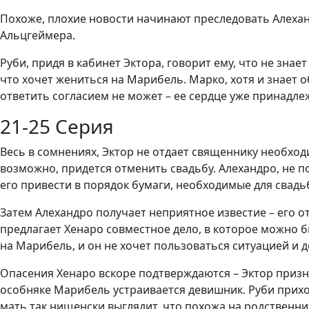
Похоже, плохие новости начинают преследовать Алехандр
Альцгеймера.
Руби, придя в кабинет Эктора, говорит ему, что не знает
что хочет жениться на Марибель. Марко, хотя и знает о
ответить согласием не может – ее сердце уже принадле
21-25 Серия
Весь в сомнениях, Эктор не отдает священнику необход
возможно, придется отменить свадьбу. Алехандро, не п
его привести в порядок бумаги, необходимые для свадь
Затем Алехандро получает неприятное известие – его от
предлагает Хенаро совместное дело, в которое можно бы
на Марибель, и он не хочет пользоваться ситуацией и 
Опасения Хенаро вскоре подтверждаются – Эктор признае
особняке Марибель устраивается девишник. Руби приходи
мать так нищенски выглядит, что похожа на родственни