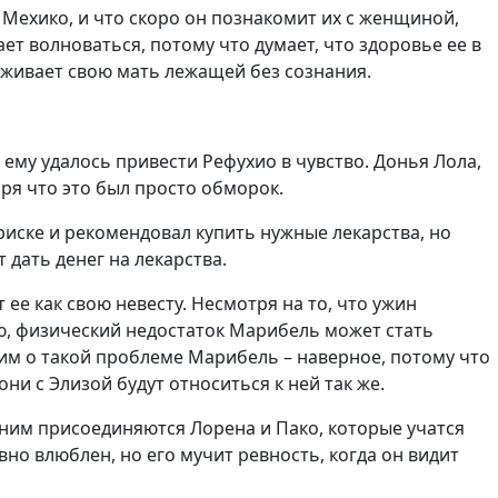
 Мехико, и что скоро он познакомит их с женщиной,
т волноваться, потому что думает, что здоровье ее в
руживает свою мать лежащей без сознания.
 ему удалось привести Рефухио в чувство. Донья Лола,
оря что это был просто обморок.
риске и рекомендовал купить нужные лекарства, но
т дать денег на лекарства.
 ее как свою невесту. Несмотря на то, что ужин
ию, физический недостаток Марибель может стать
л им о такой проблеме Марибель – наверное, потому что
они с Элизой будут относиться к ней так же.
 ним присоединяются Лорена и Пако, которые учатся
вно влюблен, но его мучит ревность, когда он видит