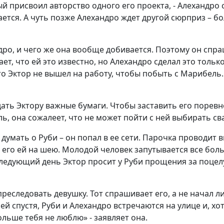
ый присвоил авторство одного его проекта, - Алехандро
ается. А чуть позже Алехандро ждет другой сюрприз – бо
ро, и чего же она вообще добивается. Поэтому он спраш
ет, что ей это известно, но Алехандро сделал это тольк
то Эктор не вышел на работу, чтобы побыть с Марибель.
ать Эктору важные бумаги. Чтобы заставить его поревно
ь, она сожалеет, что не может пойти с ней выбирать св
думать о Руби – он попал в ее сети. Парочка проводит в
 его ей на шею. Молодой человек запутывается все боль
ледующий день Эктор просит у Руби прощения за поцелуй
еследовать девушку. Тот спрашивает его, а не начал ли
й спустя, Руби и Алехандро встречаются на улице и, хот
ольше тебя не люблю» - заявляет она.