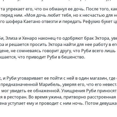
а упрекает его, что он обманул ее дочь. После того, ка
ред ним. «Моя дочь любит тебя, но к несчастью для нее
го шофера Каетано отвезти и передать Рефухио букет ц
и, Элиза и Хенаро наконец-то одобряют брак Эктора, у
ра и решается просить Эктора найти для нее работу в 
ене, не сомневаясь говорит другу, что Руби всего лишь 
ашается, что приводит Руби в бешенство.
 Руби уговаривает ее пойти с ней в один магазин, где 
редназначенной Марибель, уверяя его, что его невеста 
мог увидеть ее обнаженной. Ухищрения Руби приносят с
ся в ресторан. Во время ужина, притворно расстроенная 
рена уступает ему и проводит с ним ночь. Потом девушка