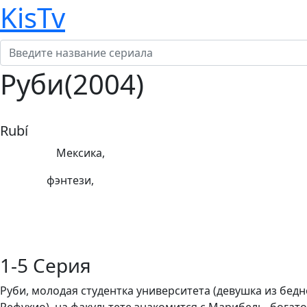
KisTv
Руби(2004)
Rubí
Страна:
Мексика,
Жанр:
фэнтези,
Режиссеры:
Актеры:
1-5 Серия
Руби, молодая студентка университета (девушка из бедн
Рефухио), на факультете знакомится с Марибель, богато