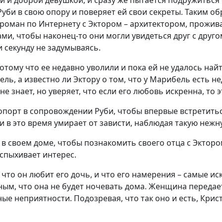
уби в свою опору и поверяет ей свои секреты. Таким о
ый роман по Интернету с Эктором – архитектором, прожи
ми, чтобы наконец-то они могли увидеться друг с друго
и секунду не задумываясь.
потому что ее недавно уволили и пока ей не удалось на
ль, а известно ли Эктору о том, что у Марибель есть н
е знает, но уверяет, что если его любовь искренна, то 
опорт в сопровождении Руби, чтобы впервые встретить
би в это время умирает от зависти, наблюдая такую нежн
в своем доме, чтобы познакомить своего отца с Экторо
вспыхивает интерес.
 что он любит его дочь, и что его намерения – самые и
ным, что она не будет ночевать дома. Женщина передает
тные неприятности. Подозревая, что так оно и есть, Кри