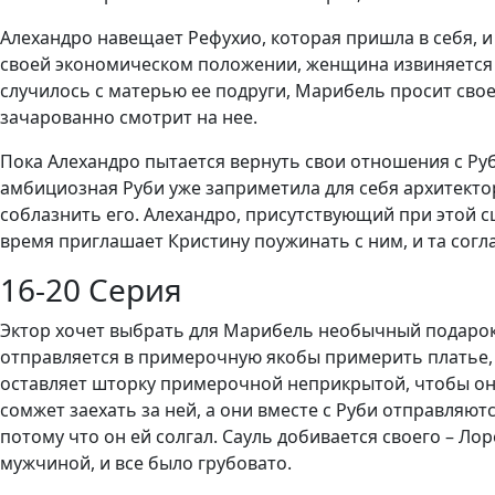
Алехандро навещает Рефухио, которая пришла в себя, и т
своей экономическом положении, женщина извиняется пе
случилось с матерью ее подруги, Марибель просит свое
зачарованно смотрит на нее.
Пока Алехандро пытается вернуть свои отношения с Руб
амбициозная Руби уже заприметила для себя архитекто
соблазнить его. Алехандро, присутствующий при этой сц
время приглашает Кристину поужинать с ним, и та согл
16-20 Серия
Эктор хочет выбрать для Марибель необычный подарок, и
отправляется в примерочную якобы примерить платье, п
оставляет шторку примерочной неприкрытой, чтобы он 
сомжет заехать за ней, а они вместе с Руби отправляют
потому что он ей солгал. Сауль добивается своего – Ло
мужчиной, и все было грубовато.