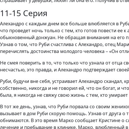
спрашивает у девушки, любит ли она его. Получив в отве
11-15 Серия
Алехандро с каждым днем все больше влюбляется в Руби и
что проведет ночь только с тем, кто готов повести ее к
обыкновенный донжуан. Не обращая внимания на его пр
Узнав о том, что Руби счастлива с Алехандро, отец Мар
перечислять достоинства молодого человека – «Он отли
Не смея поверить в то, что только что узнала от отца 
несчастью, это правда, и Алехандро подтверждает свое
Руби, будучи вне себя, устраивает Алехандро скандал, к
собственно, никогда и не говорил ей, что он богат, и ч
была, я никогда не свяжу свою жизнь с тем, кто умирает 
В тот же день, узнав, что Руби порвала со своим женихо
вызывает в дом Руби скорую помощь. Узнав от друга о т
обнимаются. В это время Марко сообщает Кристине о сл
лечение и пребывание в клинике. Марко, влюбленный в К