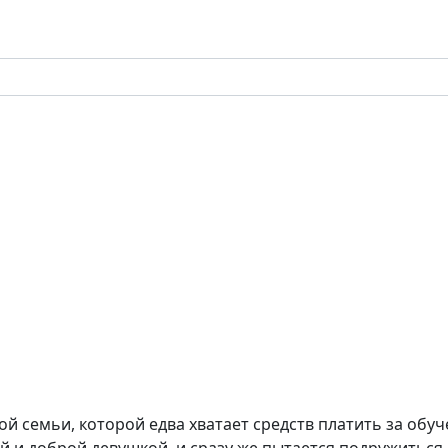
ой семьи, которой едва хватает средств платить за обу
й и доброй девушкой, и сразу же пытается подружиться с