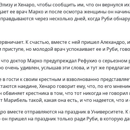
Элизу и Хенаро, чтобы сообщить им, что он вернулся их
ает ее врач Марко и после осмотра женщины он начинае
и оправдываются через несколько дней, когда Руби обна
рвничает. К счастью, вместе с ней пришел Алехандро, и
 приступе, но молодой врач успокаивает ее и Руби, гов
, что доктор Марко предупреждал Рефухио о серьезном 
ро очень удивлен, услышав эти слова, и тут же предлагае
е в гости к своим крестным и взволнованно представляет
стаются наедине, Хенаро говорит ему, что, по его мнен
н обвиняет крестника в том, что тот никогда не говори
 Марибель такой, какая она есть, и что надеется, что и 
дро вместе отправляются на праздник в Университете. К
 он пришел на праздник только ради Руби, в которую да