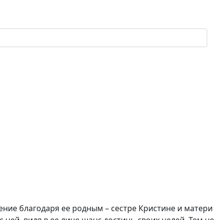
чение благодаря ее родным – сестре Кристине и матери
 ней, видя в ее лице шанс достичь своих целей. Тем не