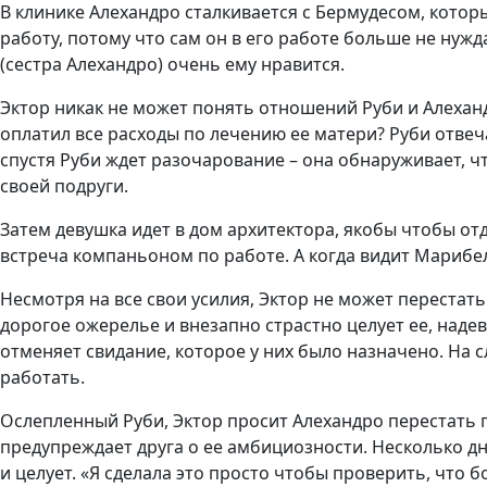
В клинике Алехандро сталкивается с Бермудесом, котор
работу, потому что сам он в его работе больше не нужд
(сестра Алехандро) очень ему нравится.
Эктор никак не может понять отношений Руби и Алеханд
оплатил все расходы по лечению ее матери? Руби отвеча
спустя Руби ждет разочарование – она обнаруживает, ч
своей подруги.
Затем девушка идет в дом архитектора, якобы чтобы отд
встреча компаньоном по работе. А когда видит Марибел
Несмотря на все свои усилия, Эктор не может перестать 
дорогое ожерелье и внезапно страстно целует ее, надев
отменяет свидание, которое у них было назначено. На с
работать.
Ослепленный Руби, Эктор просит Алехандро перестать пр
предупреждает друга о ее амбициозности. Несколько дне
и целует. «Я сделала это просто чтобы проверить, что б