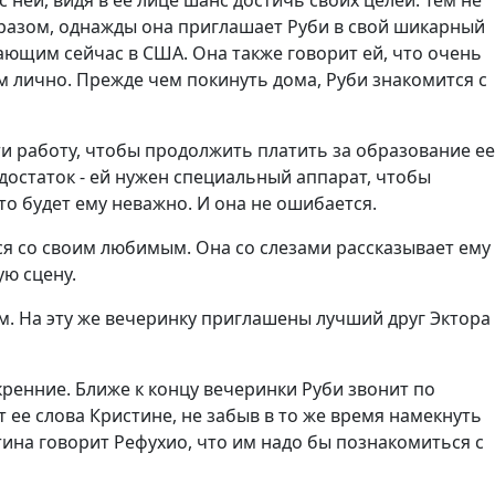
бразом, однажды она приглашает Руби в свой шикарный
вающим сейчас в США. Она также говорит ей, что очень
м лично. Прежде чем покинуть дома, Руби знакомится с
йти работу, чтобы продолжить платить за образование ее
едостаток - ей нужен специальный аппарат, чтобы
это будет ему неважно. И она не ошибается.
ся со своим любимым. Она со слезами рассказывает ему
ую сцену.
м. На эту же вечеринку приглашены лучший друг Эктора
скренние. Ближе к концу вечеринки Руби звонит по
 ее слова Кристине, не забыв в то же время намекнуть
стина говорит Рефухио, что им надо бы познакомиться с