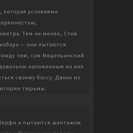
, которая условиями
ворённостью,
метра. Тем не менее, Стив
скобара — они пытаются
 Между тем, сам Медельинский
 довольны наложенным на них
ься своему боссу. Двоих из
рритории тюрьмы.
 Мёрфи и пытаются шантажом