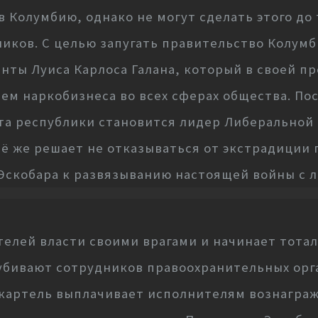
в Колумбию, однако не могут сделать этого до 
иков. С целью запугать правительство Колумб
енты Луиса Карлоса Галана, который в своей 
ем наркобизнеса во всех сферах общества. По
та республики становится лидер Либеральной 
ё же решает не отказываться от экстрадиции 
Эскобара к развязыванию настоящей войны с 
елей власти своими врагами и начинает тотал
 убивают сотрудников правоохранительных орг
 картель выплачивает исполнителям вознаграж