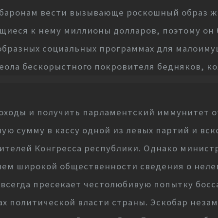
обаронам вести вызывающе роскошный образ жи
щиеся к нему миллионы долларов, поэтому он 
ообразных социальных программах для малоиму
еола бескорыстного покровителя бедняков, ко
доходы и получить парламентский иммунитет о
ую сумму в кассу одной из левых партий и вск
вителей Конгресса республики. Однако минист
ием широкой общественности сведения о неле
авсегда пресекает честолюбивую попытку босс
ах политической власти страны. Эскобар неза