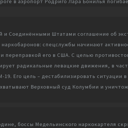
оге в аэропорт Родриго Лара Бонилья погибае
й и Соединёнными Штатами соглашение об эк
 наркобаронов: спецслужбы начинают активное
и переправкой его в США. С целью противосто
ирует радикальные левацкие движения, в част
-19. Его цель – дестабилизировать ситуации в
захватывают Верховный суд Колумбии и уничто
одине, боссы Медельинского наркокартеля скр