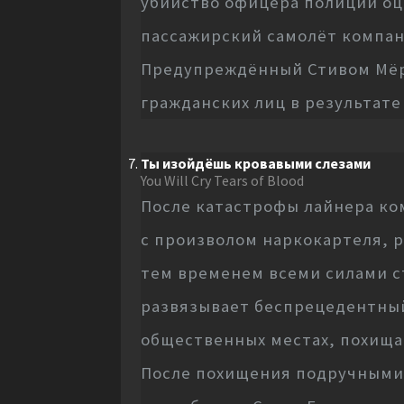
убийство офицера полиции оц
пассажирский самолёт компани
Предупреждённый Стивом Мёрф
гражданских лиц в результате
Ты изойдёшь кровавыми слезами
You Will Cry Tears of Blood
После катастрофы лайнера ко
с произволом наркокартеля, р
тем временем всеми силами ст
развязывает беспрецедентный
общественных местах, похища
После похищения подручными 