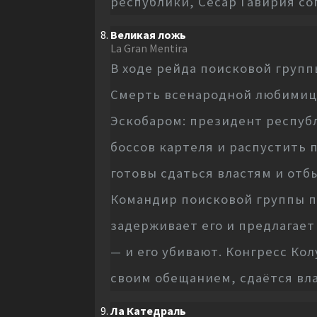
республики, Сесар Гавирия со
Великая ложь
La Gran Mentira
В ходе рейда поисковой груп
Смерть всенародной любимицы
Эскобаром: президент респуб
боссов картеля и распустить 
готовы сдаться властям и отб
Командир поисковой группы п
задерживает его и предлагает
— и его убивают. Конгресс Ко
своим обещанием, сдаётся вл
Ла Катедраль