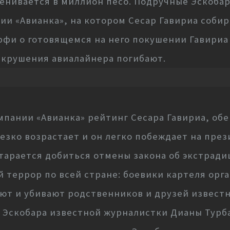
енивается в миллион песо. Подручные Эскобар
и «Авианка», на котором Сесар Гавириа собира
и о готовящемся на него покушении Гавириа о
 крушения авиалайнера погибают.
мпании «Авианка» рейтинг Сесара Гавириа, об
езко возрастает и он легко побеждает на през
арается добиться отмены закона об экстрадиц
 террор по всей стране: боевики картеля орг
ют и убивают родственников и друзей извест
Эскобара известной журналистки Дианы Турб