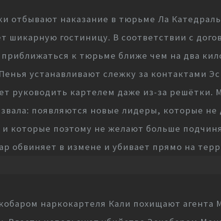
ки отбывают наказание в тюрьме Ла Катедраль
т шикарную гостиницу. В соответствии с дого
приближаться к тюрьме ближе чем на два кило
 Пенья устанавливают слежку за контактами Э
ает руководить картелем даже из-за решётки.
азвала: появляются новые лидеры, которые не
и которые поэтому не желают больше подчинят
бар обвиняет в измене и убивает прямо на те
кобаром наркокартеля Кали похищают агента