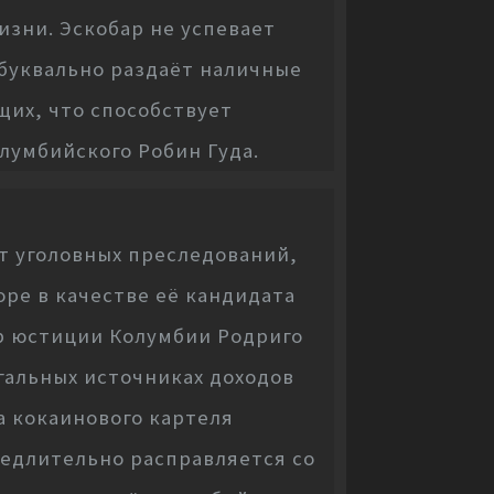
зни. Эскобар не успевает
буквально раздаёт наличные
щих, что способствует
лумбийского Робин Гуда.
т уголовных преследований,
оре в качестве её кандидата
р юстиции Колумбии Родриго
гальных источниках доходов
а кокаинового картеля
медлительно расправляется со