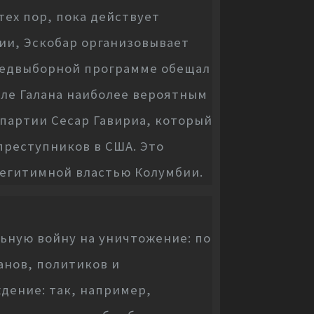
тех пор, пока действует
ии, Эскобар организовывает
предвыборной программе обещал
сле Галана наиболее вероятным
партии Сесар Гавириа, который
преступников в США. Это
легитимной властью Колумбии.
ьную войну на уничтожение: по
анов, политиков и
дение: так, например,