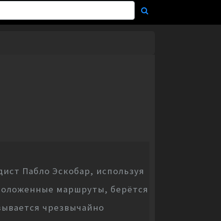
ист Пабло Эскобар, используя
проложенные маршруты, берётся
азывается чрезвычайно