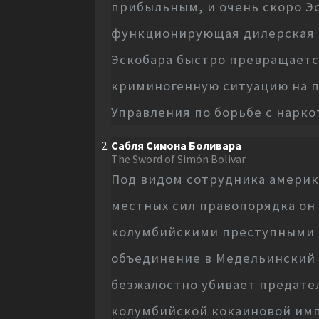
прибыльным, и очень скоро Э
функционирующая дилерская с
Эскобара быстро превращаетс
криминогенную ситуацию на п
Управления по борьбе с нарко
Сабля Симона Боливара
The Sword of Simón Bolivar
Под видом сотрудника америк
местных сил правопорядка он 
колумбийскими преступными г
объединение в Медельинский 
безжалостно убивает предател
колумбийской кокаиновой имп