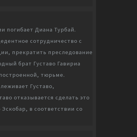
и погибает Диана Турбай.
цедентное сотрудничество с
ции, прекратить преследование
одный брат Густаво Гавириа
 построенной, тюрьме.
леживает Густаво,
таво отказывается сделать это
 Эскобар, в соответствии со