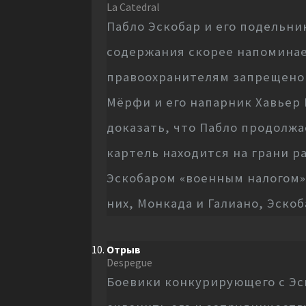
La Catedral
Пабло Эскобар и его подельни
содержания скорее напоминае
правоохранителям запрещено 
Мёрфи и его напарник Хавьер
доказать, что Пабло продолж
картель находится на грани р
Эскобаром «военным налогом» 
них, Монкада и Галиано, Эско
Отрыв
Despegue
Боевики конкурирующего с Эс