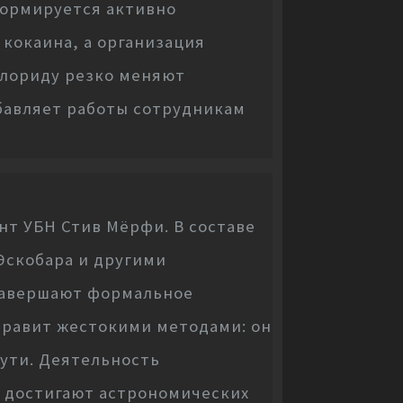
Формируется активно
кокаина, а организация
Флориду резко меняют
бавляет работы сотрудникам
нт УБН Стив Мёрфи. В составе
Эскобара и другими
 завершают формальное
правит жестокими методами: он
пути. Деятельность
 достигают астрономических