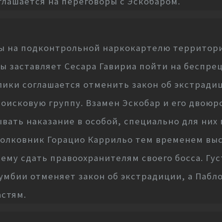
глашается на переговоры с Эскобаром.
пы на подконтрольной наркокартелю территори
 заставляет Сесара Гавириа пойти на беспре
лики соглашается отменить закон об экстради
поисковую группу. Взамен Эскобар и его двоюр
ывать наказание в особой, специально для них
олковник Горацио Каррильо тем временем выс
 ему сдать правоохранителям своего босса. Гус
лумбии отменяет закон об экстрадиции, а Пабло
астям.