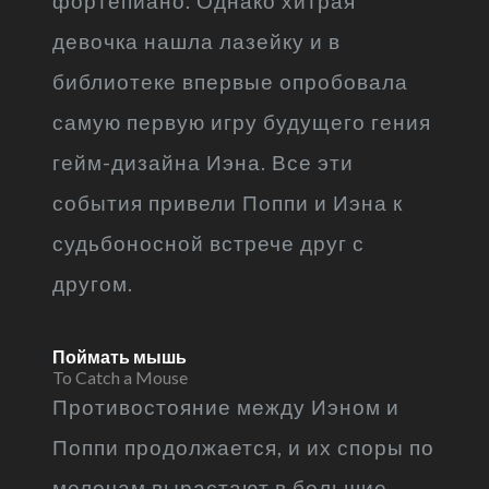
фортепиано. Однако хитрая
девочка нашла лазейку и в
библиотеке впервые опробовала
самую первую игру будущего гения
гейм-дизайна Иэна. Все эти
события привели Поппи и Иэна к
судьбоносной встрече друг с
другом.
Поймать мышь
To Catch a Mouse
Противостояние между Иэном и
Поппи продолжается, и их споры по
мелочам вырастают в большие