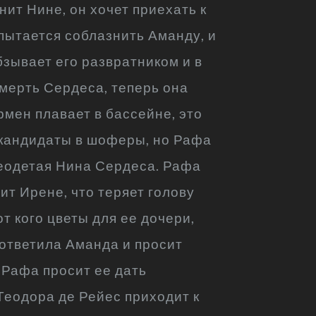
нит Нине, он хочет приехать к
 пытается соблазнить Аманду, и
бзывает его развратником и в
смерть Сердеса, теперь она
рмен плавает в бассейне, это
и кандидаты в шоферы, но Рафа
реодетая Нина Сердеса. Рафа
ит Ирене, что теряет голову
т кого цветы для ее дочери,
 ответила Аманда и просит
 Рафа просит ее дать
 Теодора де Рейес приходит к