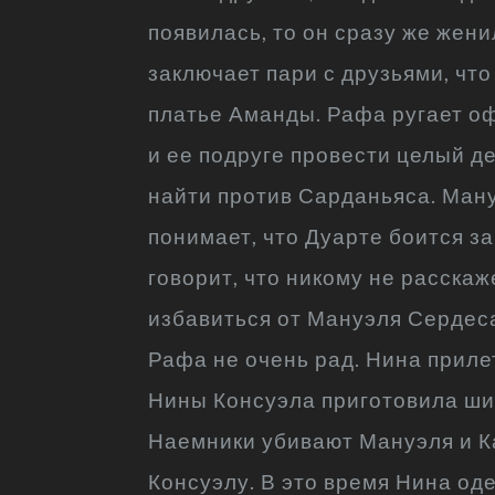
появилась, то он сразу же жен
заключает пари с друзьями, чт
платье Аманды. Рафа ругает о
и ее подруге провести целый де
найти против Сарданьяса. Ману
понимает, что Дуарте боится з
говорит, что никому не расска
избавиться от Мануэля Сердеса
Рафа не очень рад. Нина приле
Нины Консуэла приготовила шик
Наемники убивают Мануэля и Ка
Консуэлу. В это время Нина од