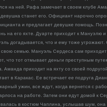
ился на ней. Рафа замечает в своем клубе Ам
о девушка станет его. Официант нарочно опр
фицианта и предлагает девушке помощь. Позн
нь на его яхте. Дуарте приходит к Мануэлю и 
эль догадывается, что и ему тоже угрожают. 
а свою семью. Мануэль Сердеса сам приходи
жет, что тот отмывает деньги преступным пут
. Аманда приходит на яхту со своей подруго
тает в Каракас. Ее встречает ее подруга Диа
арный ужин, все ждут, когда вернется с раб
рлоса на работе. Затем они едут домой к Сер
евалась в костюм Чаплина, услышав шум, она