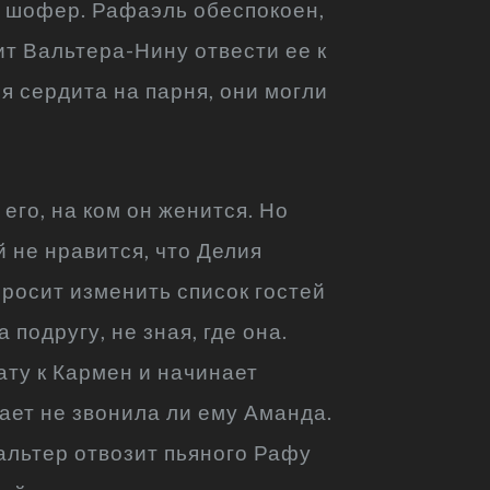
й шофер. Рафаэль обеспокоен,
сит Вальтера-Нину отвести ее к
ия сердита на парня, они могли
его, на ком он женится. Но
 не нравится, что Делия
просит изменить список гостей
подругу, не зная, где она.
ату к Кармен и начинает
вает не звонила ли ему Аманда.
Вальтер отвозит пьяного Рафу