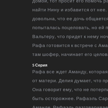
домой, тот просит его помочь р
найти Нину и избавится от нее.
довольна, что ее дочь общаетс
попыталась поцеловать, но ей 
Вальтеру, что придет к нему но
Рафа готовится к встрече с Ама
там шофер, начинает его целов
5 Серия
Рафа все ждет Аманду, которая 
от матери. Делия думает, что п
Она говорит ему, что не потерп
быть осторожнее. Рафаэль Сард
Аманде. Рафаэль разговаривает