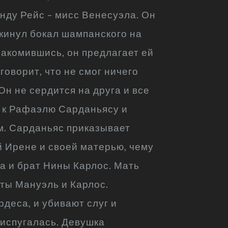
анду Рейс – мисс Венесуэла. Он
окинул бокал шампанского на
акомившись, он предлагает ей
говорит, что не смог ничего
Он не сердится на друга и все
т к Рафаэлю Сарданьясу и
ем. Сарданьяс приказывает
й Ирене и своей матерью, чему
на и брат Нины Карлос. Мать
оты Мануэль и Карлос.
деса, и убивают слуг и
 испугалась. Девушка