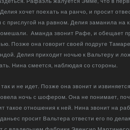
аздеться. Рафаэль жалуется Эмме, что в перв
 Делия хочет поехать на ранчо, и просит отве
я с прислугой на равном. Делия заманила на
помешали. Аманда звонит Рафе, и обещает пр
чью. Позже она говорит своей подруге Тамаре
ндой. Делия приходит ночью к Вальтеру и ложи
ать. Нина смеется, наблюдая со стороны.
так и не идет. Позже она звонит и извиняется
ровела ночь с шофером. Она не понимает, поч
ит такое отношения к ней. Нина звонит на раб
аньес просит Вальтера отвести его по делам
 с владельцем фабрики Эвенсио Мартинесом,