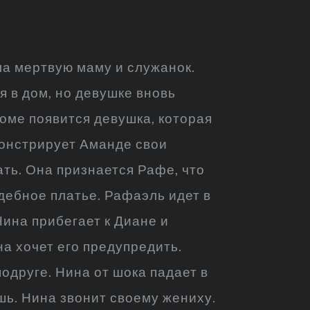
ла мертвую маму и служанок.
 в дом, но девушке вновь
доме появится девушка, которая
монстрирует Аманде свои
ать. Она признается Рафе, что
адебное платье. Рафаэль идет в
Нина прибегает к Диане и
на хочет его предупредить.
подруге. Нина от шока падает в
шь. Нина звонит своему жениху.