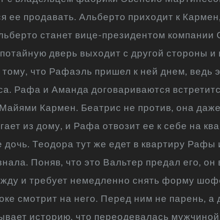
я ее продавать. Альберто приходит к Кармен
Альберто станет вице-президентом компании 
 потайную дверь выходит с другой стороны и 
 тому, что Рафаэль пришел к ней днем, ведь э
са. Рафа и Аманда договариваются встретитс
в Майями Кармен. Беатрис не против, она даж
ает из дому, и Рафа отвозит ее к себе на кв
е дочь. Теодора тут же едет в квартиру Рафы
знала. Поняв, что это Вальтер предал его, он
жду и требует немедленно снять форму шофе
ке смотрит на него. Перед ним не парень, а 
ывает историю, что переодевалась мужчиной,