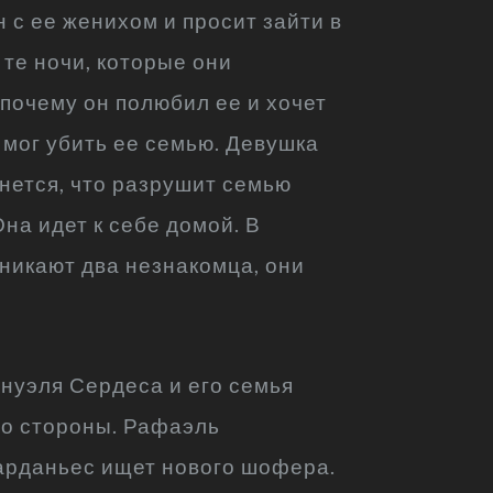
н с ее женихом и просит зайти в
 те ночи, которые они
 почему он полюбил ее и хочет
 мог убить ее семью. Девушка
янется, что разрушит семью
на идет к себе домой. В
оникают два незнакомца, они
ануэля Сердеса и его семья
со стороны. Рафаэль
Сарданьес ищет нового шофера.