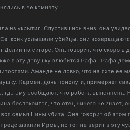
нялись в ее комнату.
ла из укрытия. Спустившись вниз, она увиде
 Ее крик услышали убийцы, они возвращаются
т Делии на сигаре. Она говорит, что скоро в 
акже в эту девушку влюбится Рафа. Рафа де
тостями. Аманде не ловко, что на яхте ее м
евушку. Кармен, дочь прислуги, примеряет св
, где ему сообщают, что работа выполнена. 
на беспокоится, что отец ничего не знает, о
 вся семья Нины убита. Она говорит об этом 
предсказании Ирмы, но тот не верит в эту чу