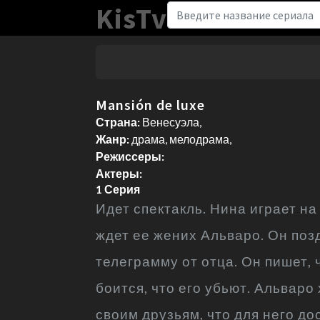
KisTv
Mansión de luxe
Страна:
Венесуэла,
Жанр:
драма, мелодрама,
Режиссеры:
Актеры:
1 Серия
Идет спектакль. Нина играет на
ждет ее жених Альваро. Он поз
телеграмму от отца. Он пишет,
боится, что его убьют. Альваро
своим друзьям, что для него до