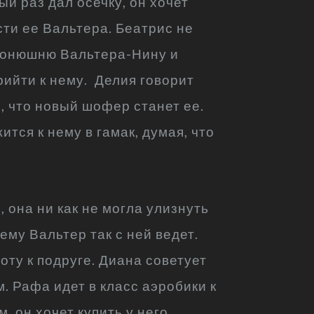
ый раз дал осечку, он хочет
сти ее Вальтера. Беатрис не
 конюшню Вальтера-Нину и
ийти к нему. Делия говорит
, что новый шофер станет ее.
тся к нему в гамак, думая, что
, она ни как не могла улизнуть
ему Вальтер так с ней ведет.
оту к подруге. Диана советует
. Рафа идет в класс аэробики к
 он хочет купить у него