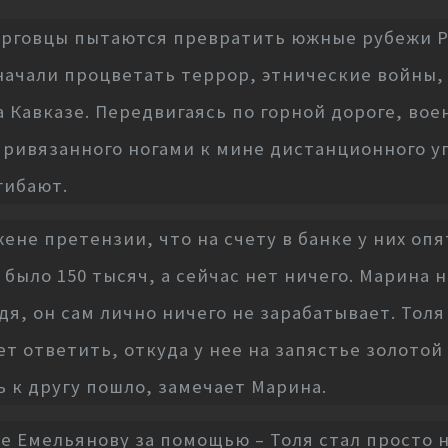
торговцы пытаются превратить южные рубежи Р
начали процветать террор, этнические войны,
а Кавказе. Передвигаясь по горной дороге, в
 привязанного ногами к мине дистанционного 
гибают.
не претензии, что на счету в банке у них опя
 было 150 тысяч, а сейчас нет ничего. Марина 
дя, он сам лично ничего не зарабатывает. Толя
т ответить, откуда у нее на запястье золотой 
 к другу пошло, замечает Марина.
е Емельянову за помощью – Толя стал просто н