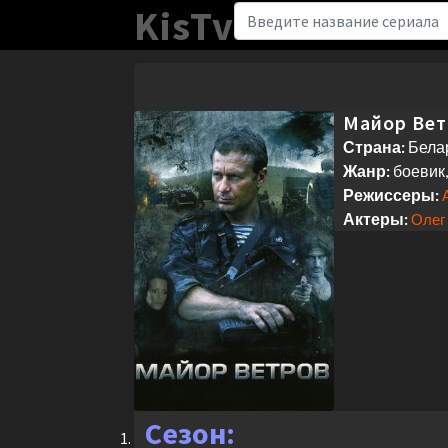
KisTv
Майор Вет
Страна:
Белар
Жанр:
боевик
Режиссеры:
Актеры:
Олег