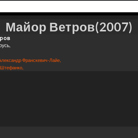
Майор Ветров(2007)
ров
усь,
,
Александр Франскевич-Лайе,
 Штефанко,