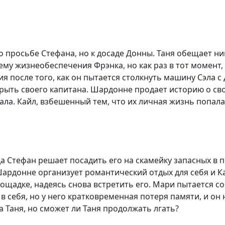
о просьбе Стефана, но к досаде Донны. Таня обещает ни
му жизнеобеспечения Фрэнка, но как раз в тот момент, 
после того, как он пытается столкнуть машину Сэла с д
рыть своего капитана. Шардонне продает историю о сво
дала. Кайл, взбешенный тем, что их личная жизнь попал
да Стефан решает посадить его на скамейку запасных в
 Шардонне организует романтический отдых для себя и
щадке, надеясь снова встретить его. Мари пытается соб
в себя, но у него кратковременная потеря памяти, и о
 Таня, но сможет ли Таня продолжать лгать?