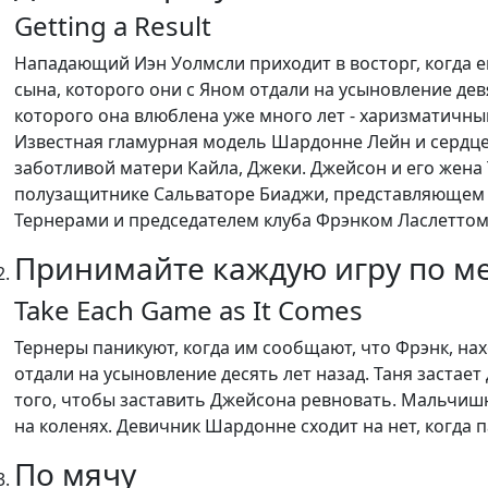
Getting a Result
Нападающий Иэн Уолмсли приходит в восторг, когда е
сына, которого они с Яном отдали на усыновление девя
которого она влюблена уже много лет - харизматичны
Известная гламурная модель Шардонне Лейн и сердцее
заботливой матери Кайла, Джеки. Джейсон и его жена
полузащитнике Сальваторе Биаджи, представляющем с
Тернерами и председателем клуба Фрэнком Ласлеттом
Принимайте каждую игру по ме
Take Each Game as It Comes
Тернеры паникуют, когда им сообщают, что Фрэнк, нах
отдали на усыновление десять лет назад. Таня застае
того, чтобы заставить Джейсона ревновать. Мальчи
на коленях. Девичник Шардонне сходит на нет, когда 
По мячу