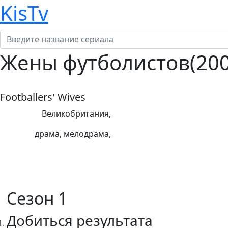
KisTv
Жены футболистов(200
Footballers' Wives
Страна:
Великобритания,
Жанр:
драма, мелодрама,
Режиссеры:
Актеры:
Сезон 1
Добиться результата