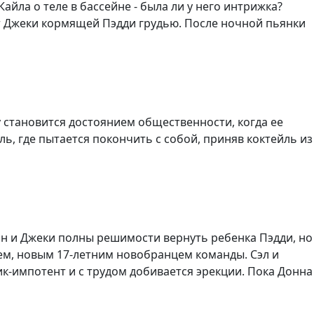
йла о теле в бассейне - была ли у него интрижка?
ет Джеки кормящей Пэдди грудью. После ночной пьянки
у становится достоянием общественности, когда ее
ль, где пытается покончить с собой, приняв коктейль из
сон и Джеки полны решимости вернуть ребенка Пэдди, но
аем, новым 17-летним новобранцем команды. Сэл и
ик-импотент и с трудом добивается эрекции. Пока Донна