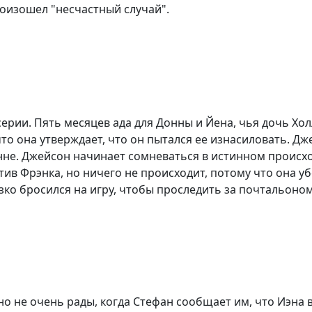
роизошел "несчастный случай".
ии. Пять месяцев ада для Донны и Йена, чья дочь Холли
 что она утверждает, что он пытался ее изнасиловать. Д
нне. Джейсон начинает сомневаться в истинном происхо
тив Фрэнка, но ничего не происходит, потому что она уб
езко бросился на игру, чтобы проследить за почтальоно
но не очень рады, когда Стефан сообщает им, что Иэна 