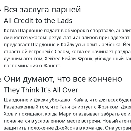
Вся заслуга парней
All Credit to the Lads
Когда Шардонне падает в обморок в спортзале, анализ
сменяется ужасом: результаты анализов принадлежат 
предлагает Шардонне и Кайлу усыновить ребенка. Йен
страстной встречей с Сэлом, когда ее начинает раздр
лучшим агентом, Хейзел Бейли. Фрэнк, убежденный Та
воспоминания о Жанетт.
Они думают, что все кончено
They Think It's All Over
Шардонне и Джеки убеждают Кайла, что для всех будет
Раздраженный тем, что Таня флиртует с Фрэнком, Джей
Холли похищают, когда Мари опаздывает забрать ее из
появляется в условленном месте встречи. Новый агент
защитить положение Джейсона в команде. Она устраива