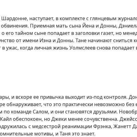
ардонне, наступает, в комплекте с глянцевым журналом,
 обвинения. Приемная мать сына Йена и Донны, Дэниела
 о его тайном сыне попадает в заголовки газет, но мен
унство от имени Иэна и Донны. Тане начинают сниться 
в ужас, когда личная жизнь Уолмслеев снова попадает в 
ары, и вскоре ее привычка выходит из-под контроля. До
ре обнаруживает, что это практически невозможно без е
м по команде Салом, и они становятся друзьями. Ново
- Кайл обеспокоен, но Джеки менее сочувственна. Джейсон
подружилась с медсестрой реанимации Фрэнка, Жанетт Д
сомнительные мотивы, и Таня это знает.