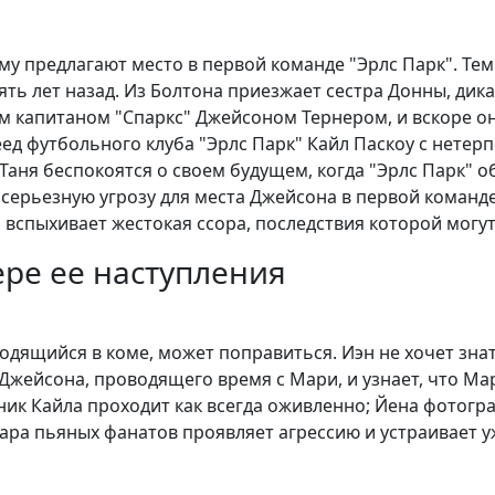
му предлагают место в первой команде "Эрлс Парк". Те
ть лет назад. Из Болтона приезжает сестра Донны, дикар
м капитаном "Спаркс" Джейсоном Тернером, и вскоре он
д футбольного клуба "Эрлс Парк" Кайл Паскоу с нетер
 Таня беспокоятся о своем будущем, когда "Эрлс Парк" 
ерьезную угрозу для места Джейсона в первой команде
 вспыхивает жестокая ссора, последствия которой могу
ре ее наступления
одящийся в коме, может поправиться. Иэн не хочет знат
т Джейсона, проводящего время с Мари, и узнает, что М
шник Кайла проходит как всегда оживленно; Йена фото
пара пьяных фанатов проявляет агрессию и устраивает у