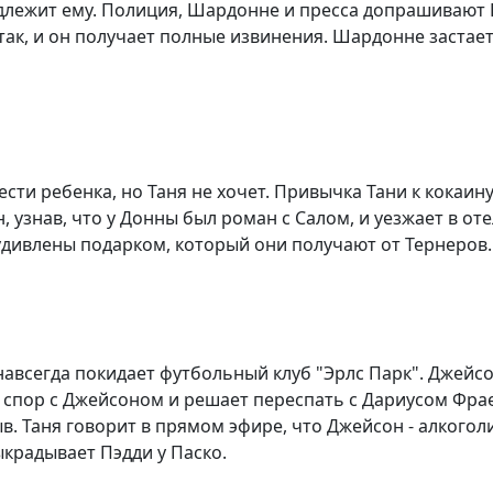
адлежит ему. Полиция, Шардонне и пресса допрашивают Ка
 так, и он получает полные извинения. Шардонне заста
сти ребенка, но Таня не хочет. Привычка Тани к кокаин
 узнав, что у Донны был роман с Салом, и уезжает в оте
 удивлены подарком, который они получают от Тернеров.
 навсегда покидает футбольный клуб "Эрлс Парк". Джей
ой спор с Джейсоном и решает переспать с Дариусом Фр
. Таня говорит в прямом эфире, что Джейсон - алкогол
крадывает Пэдди у Паско.