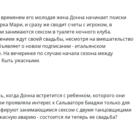
м временем его молодая жена Донна начинает поиски
ка Мари, и сразу же сводит счеты с игроком, в
и занимаются сексом в туалете ночного клуба.
пением ждут своей свадьбы, несмотря на вмешательство
объявляет о новом подписании - итальянском
. На вечеринке по случаю начала сезона между
т быть ужасными.
ь, когда Донна встретится с ребенком, которого они
ари проявляла интерес к Сальваторе Биаджи только для
графируют занимающимся сексом с двумя танцовщицами
жасную аварию - состоится ли теперь ее свадьба?