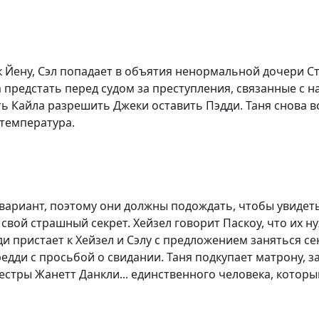
к Йену, Сэл попадает в объятия ненормальной дочери С
 предстать перед судом за преступления, связанные с н
ить Кайла разрешить Джеки оставить Пэдди. Таня снова 
 температура.
 вариант, поэтому они должны подождать, чтобы увидеть
 свой страшный секрет. Хейзел говорит Паскоу, что их 
и пристает к Хейзел и Сэлу с предложением заняться с
Фредди с просьбой о свидании. Таня подкупает матрону
сестры Жанетт Данкли... единственного человека, которы