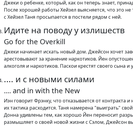
Джеки о ребенке, который, как он теперь знает, прин
После хорошей работы Хейзел выясняется, что это не
с Хейзел Таня просыпается в постели рядом с ней.
Идите на поводу у излишеств
Go for the Overkill
Джеки начинает искать новый дом. Джейсон хочет заве
арестовывают за хранение наркотиков. Йен опустошен,
алкоголя и наркотиков. Паскои крестят своего сына и
.... и с новыми силами
.... and in with the New
Иэн говорит Фрэнку, что отказывается от контракта и
их тактика расходится. Таня намерена "выиграть" св
Донна удивлены тем, как хорошо Йен переносит разрыв
размышляет о своей новой жизни с Сэлом, Джейсон вы