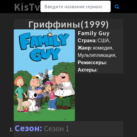
KisTv
Гриффины(1999)
Family Guy
Страна:
США,
Жанр:
комедия,
Мультипликация,
Режиссеры:
Актеры:
Сезон 1