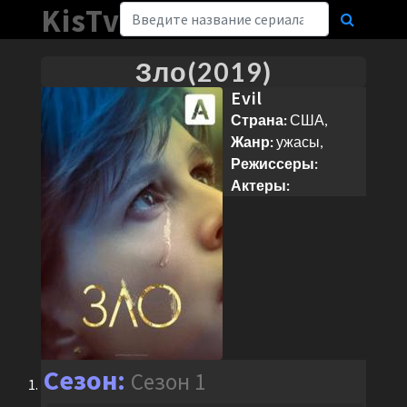
KisTv
Зло(2019)
Evil
Страна:
США,
Жанр:
ужасы,
Режиссеры:
Актеры:
Сезон 1