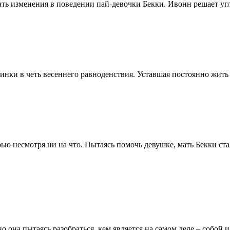
ать изменения в поведении пай-девочки Бекки. Ивонн решает уг
инки в четь весеннего равноденствия. Уставшая постоянно жить
ью несмотря ни на что. Пытаясь помочь девушке, мать Бекки ста
 она пытаясь разобраться, кем является на самом деле – собой и