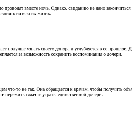
ло проводят вместе ночь. Однако, свиданию не дано закончитьс
овлиять на всю их жизнь.
т получше узнать своего донора и углубляется в ее прошлое. Д
цепляется за возможность сохранить воспоминания о дочери.
дцем что-то не так. Она обращается к врачам, чтобы получить о
те пережить тяжесть утраты единственной дочери.