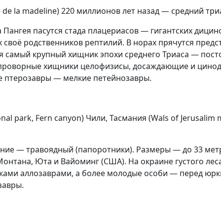
 de la madeline) 220 миллионов лет назад — средний тр
 Пангея пасутся стада плацериасов — гигантских дицино
своё родственников рептилий. В норах прячутся предс
 самый крупный хищник эпохи среднего Триаса — посто
проворные хищники целофизисы, досаждающие и цинодон
е птерозавры — мелкие петейнозавры.
al park, Fern canyon) Чили, Тасмания (Wals of Jerusali
ние — травоядный (папоротники). Размеры — до 33 метр
Монтана, Юта и Вайоминг (США). На окраине густого ле
ками аллозаврами, а более молодые особи — перед юрк
завры.