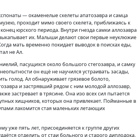
экспонаты — окаменелые скелеты апатозавра и самца
музею, проходит мимо своего скелета, приближаясь к
в конец юрского периода. Внутри гнезда самки аллозавра
о выкапывает их. Малыши делают свои первые неуклюжие
Когда мать временно покидает выводок в поисках еды,
тал не Ал.
отниелий, пасущихся около большого стегозавра, и самку
неопытности он ещё не научился устраивать засады,
ть голод. Ал обнаруживает грязевое болото,
егозавра и застрявший рядом с ним молодой аллозавр,
же застревает в трясине. Она изо всех сил пытается
крупных хищников, которых она привлекает. Пойманные в
трупами лакомится стая маленьких летающих
му уже пять лет, присоединяется к группе других
даётся отделить от стаи больного и старого диплодока,