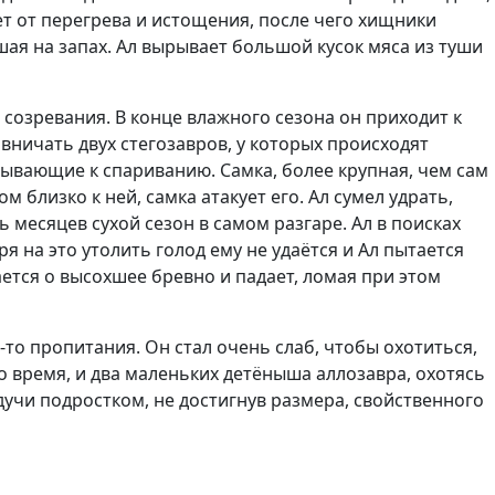
т от перегрева и истощения, после чего хищники
шая на запах. Ал вырывает большой кусок мяса из туши
созревания. В конце влажного сезона он приходит к
рвничать двух стегозавров, у которых происходят
зывающие к спариванию. Самка, более крупная, чем сам
 близко к ней, самка атакует его. Ал сумел удрать,
 месяцев сухой сезон в самом разгаре. Ал в поисках
 на это утолить голод ему не удаётся и Ал пытается
ается о высохшее бревно и падает, ломая при этом
о-то пропитания. Он стал очень слаб, чтобы охотиться,
о время, и два маленьких детёныша аллозавра, охотясь
дучи подростком, не достигнув размера, свойственного