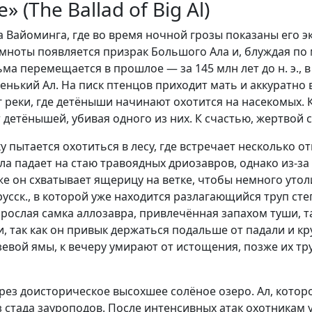
(The Ballad of Big Al)
а Вайоминга, где во время ночной грозы показаны его 
мноты появляется призрак Большого Ала и, блуждая по 
ма перемещается в прошлое — за 145 млн лет до н. э., 
ленький Ал. На писк птенцов приходит мать и аккуратн
г реки, где детёныши начинают охотится на насекомых. 
 детёнышей, убивая одного из них. К счастью, жертвой с
ку пытается охотиться в лесу, где встречает несколько 
 падает на стаю травоядных дриозавров, однако из-за 
 он схватывает ящерицу на ветке, чтобы немного утоли
усск., в которой уже находится разлагающийся труп ст
ослая самка аллозавра, привлечённая запахом туши, так
ти, так как он привык держаться подальше от падали и 
язевой ямы, к вечеру умирают от истощения, позже их 
рез доисторическое высохшее солёное озеро. Ал, которо
 стада зауроподов. После интенсивных атак охотникам у