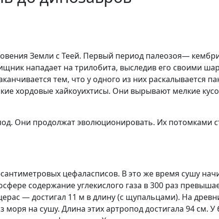
новения Земли с Теей. Первый период палеозоя— кембр
ищник нападает на трилобита, выследив его своими ша
заканчивается тем, что у одного из них раскалывается 
ькие хордовые хайкоуихтисы. Они вырывают мелкие кус
од. Они продолжат эволюционировать. Их потомками ст
-сантиметровых цефаласписов. В это же время сушу нач
осфере содержание углекислого газа в 300 раз превыша
ерас — достигал 11 м в длину (с щупальцами). На древ
з моря на сушу. Длина этих артропод достигала 94 см. 