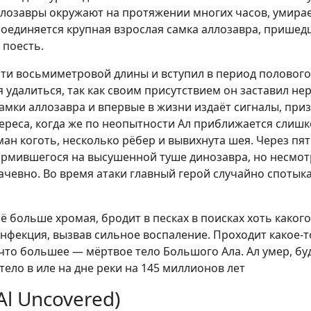
ллозавры окружают на протяжении многих часов, умирае
соединяется крупная взрослая самка аллозавра, пришед
 поесть.
ти восьмиметровой длины и вступил в период полового 
 удалиться, так как своим присутствием он заставил не
амки аллозавра и впервые в жизни издаёт сигналы, при
ереса, когда же по неопытности Ал приближается слишком
ан коготь, несколько рёбер и вывихнута шея. Через пять
рмившегося на высушенной туше динозавра, но несмотря
лачевно. Во время атаки главный герой случайно спотык
сё больше хромая, бродит в песках в поисках хоть каког
нфекция, вызвав сильное воспаление. Проходит какое-т
что большее — мёртвое тело Большого Ала. Ал умер, бу
ело в иле на дне реки на 145 миллионов лет
l Uncovered)