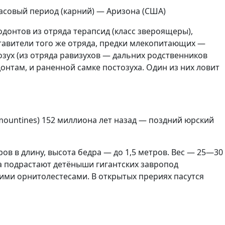
иасовый период (карний) — Аризона (США)
донтов из отряда терапсид (класс звероящеры),
тавители того же отряда, предки млекопитающих —
зух (из отряда равизухов — дальних родственников
там, и раненной самке постозуха. Один из них ловит
m mountines) 152 миллиона лет назад — поздний юрский
ов в длину, высота бедра — до 1,5 метров. Вес — 25—30
са подрастают детёныши гигантских завропод
ими орнитолестесами. В открытых прериях пасутся