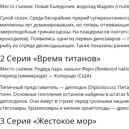
Место съемки: Новая Каледония, водопад Мадлен (chute
Сухой сезон. Среди бескрайних прерий суперконтинента
миллионы лет доминировавших, но теперь отживающих 
звероподобные тринаксодоны. На плацериасов охотится
крокодилов). Появились одни из первых динозавров — 
рыбу из отряда двоякодышащих. Также показаны ранни
2 Серия «Время титанов»
Место съёмки: Редвуд парк, каньон Ферн (Redwood nation
период (киммеридж) — Колорадо (США)
Типичный представитель — диплодок (Diplodocus). Пита
тонн. Основные скопления останков найдены в штатах 
диплодоков. Они живут в страхе перед грозными хищни
стегозавры, брахиозавры и мелкие орнитоподы — дрио
3 Серия «Жестокое мор»