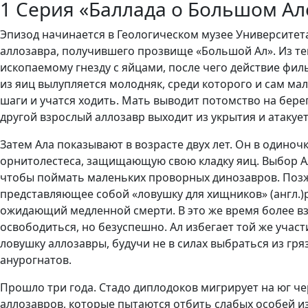
1 Серия «Баллада о Большом Але» 
Эпизод начинается в Геологическом музее Университет
аллозавра, получившего прозвище «Большой Ал». Из те
ископаемому гнезду с яйцами, после чего действие филь
из яиц вылупляется молодняк, среди которого и сам ма
шаги и учатся ходить. Мать выводит потомство на бере
другой взрослый аллозавр выходит из укрытия и атакует
Затем Ала показывают в возрасте двух лет. Он в одиноч
орнитолестеса, защищающую свою кладку яиц. Выбор Ала
чтобы поймать маленьких проворных динозавров. Позже
представляющее собой «ловушку для хищников» (англ.)р
ожидающий медленной смерти. В это же время более взр
освободиться, но безуспешно. Ал избегает той же учас
ловушку аллозавры, будучи не в силах выбраться из гр
анурогнатов.
Прошло три года. Стадо диплодоков мигрирует на юг че
аллозавров, которые пытаются отбить слабых особей из