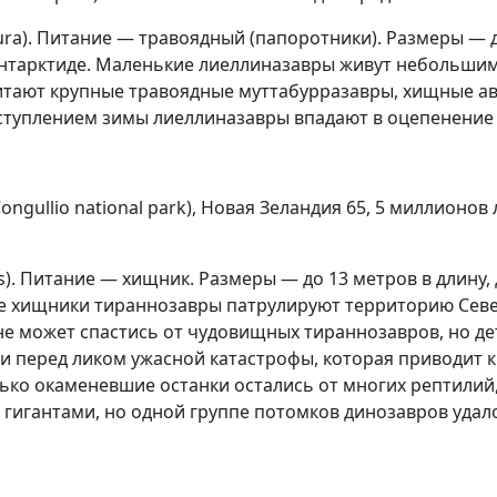
ra). Питание — травоядный (папоротники). Размеры — до
нтарктиде. Маленькие лиеллиназавры живут небольшими
итают крупные травоядные муттабурразавры, хищные ав
уплением зимы лиеллиназавры впадают в оцепенение в 
gullio national park), Новая Зеландия 65, 5 миллионов
. Питание — хищник. Размеры — до 13 метров в длину, д
ие хищники тираннозавры патрулируют территорию Севе
е может спастись от чудовищных тираннозавров, но де
ни перед ликом ужасной катастрофы, которая приводит 
олько окаменевшие останки остались от многих рептили
 гигантами, но одной группе потомков динозавров удал