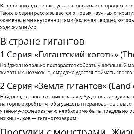
Второй эпизод спецвыпуска рассказывает о процессе со
Также в серии рассказывается о новых научных открытия
окаменелыми внутренностями (включая сердце), котор
ходе жизни Ала.
В стране гигантов
1 Серия «Гигантский коготь» (The
Найджел не только постарается собрать уникальный ма
животных. Возможно, ему даже удастся поймать своего 
2 Серия «Земля гигантов» (Land o
Найджел, словно охотник в засаде, будет подкараулива
на горные хребты, чтобы увидеть птеранодонов с высот
учёному-исследователю необходимо быть предельно ост
из хищников — гиганотозавром.
Прогулки с монстрами. Жиз