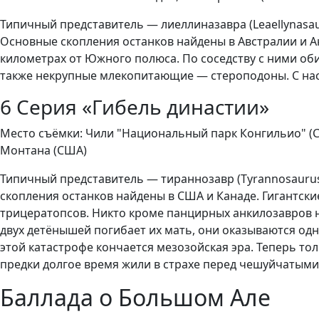
Типичный представитель — лиеллиназавра (Leaellynasau
Основные скопления останков найдены в Австралии и А
километрах от Южного полюса. По соседству с ними об
также некрупные млекопитающие — стероподоны. С наст
6 Серия «Гибель династии»
Место съёмки: Чили "Национальный парк Конгильио" (Сon
Монтана (США)
Типичный представитель — тираннозавр (Tyrannosaurus)
скопления останков найдены в США и Канаде. Гигантск
трицератопсов. Никто кроме панцирных анкилозавров н
двух детёнышей погибает их мать, они оказываются од
этой катастрофе кончается мезозойская эра. Теперь т
предки долгое время жили в страхе перед чешуйчатыми
Баллада о Большом Але