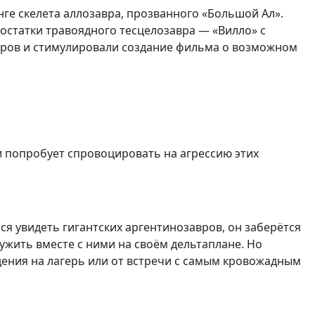
нгe скелета аллозавра, прозванного «Большой Ал».
 остатки травоядного тесцелозавра — «Вилло» c
вров и стимулировали создание фильма о возможном
и попробует спровоцировать на агрессию этих
ся увидеть гигантских аргентинозавров, он заберётся
ружить вместе с ними на своём дельтаплане. Но
ения на лагерь или от встречи с самым кровожадным