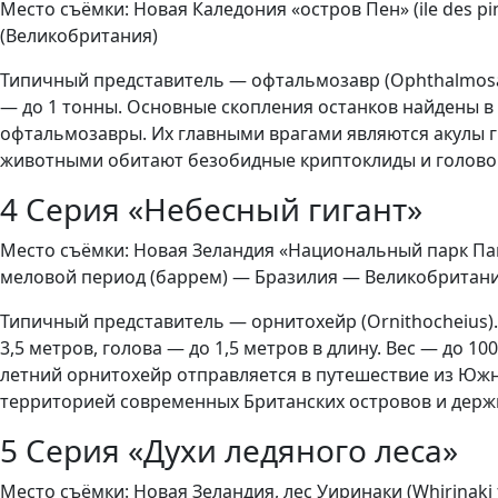
Место съёмки: Новая Каледония «остров Пен» (ile des 
(Великобритания)
Типичный представитель — офтальмозавр (Ophthalmosaur
— до 1 тонны. Основные скопления останков найдены в
офтальмозавры. Их главными врагами являются акулы г
животными обитают безобидные криптоклиды и голово
4 Серия «Небесный гигант»
Место съёмки: Новая Зеландия «Национальный парк Папа
меловой период (баррем) — Бразилия — Великобритан
Типичный представитель — орнитохейр (Ornithocheius)
3,5 метров, голова — до 1,5 метров в длину. Вес — до 
летний орнитохейр отправляется в путешествие из Южн
территорией современных Британских островов и держи
5 Серия «Духи ледяного леса»
Место съёмки: Новая Зеландия, лес Уиринаки (Whirinaki