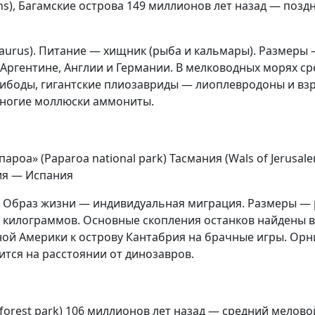
pins), Багамские острова 149 миллионов лет назад — по
us). Питание — хищник (рыба и кальмары). Размеры — д
 Аргентине, Англии и Германии. В мелководных морях 
ибоды, гигантские плиозавриды — лиоплевродоны и взр
ногие моллюски аммониты.
роа» (Paparoa national park) Тасмания (Wals of Jerusa
ия — Испания
. Образ жизни — индивидуальная миграция. Размеры — р
100 килограммов. Основные скопления останков найдены в
ой Америки к острову Кантабрия на брачные игры. Орн
тся на расстоянии от динозавров.
 forest park) 106 миллионов лет назад — средний мелов