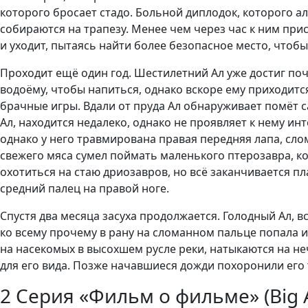
которого бросает стадо. Больной диплодок, которого а
собираются на трапезу. Менее чем через час к ним при
и уходит, пытаясь найти более безопасное место, чтобы
Проходит ещё один год. Шестилетний Ал уже достиг поч
водоёму, чтобы напиться, однако вскоре ему приходится
брачные игры. Вдали от пруда Ал обнаруживает помёт с
Ал, находится недалеко, однако не проявляет к нему инт
однако у него травмирована правая передняя лапа, слом
свежего мяса сумел поймать маленького птерозавра, ко
охотиться на стаю дриозавров, но всё заканчивается п
средний палец на правой ноге.
Спустя два месяца засуха продолжается. Голодный Ал, в
ко всему прочему в рану на сломанном пальце попала и
на насекомых в высохшем русле реки, натыкаются на не
для его вида. Позже начавшиеся дожди похоронили его т
2 Серия «Фильм о фильме» (Big A