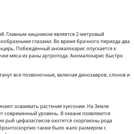
ий. Главным хищником является 2-метровый
рообразными глазами. Во время брачного периода два
панцирь. Побеждённый аномалокарис опускается к
очки мяса из раны артропода. Аномалокарис быстро
анут все позвоночные, включая динозавров, слонов и
инают осваивать растения куксонии. На Земле
ет современный уровень. В океане появляются
них рыб цефаласписов охотятся скорпионы рода
У бронтоскорпио также было жало размером с