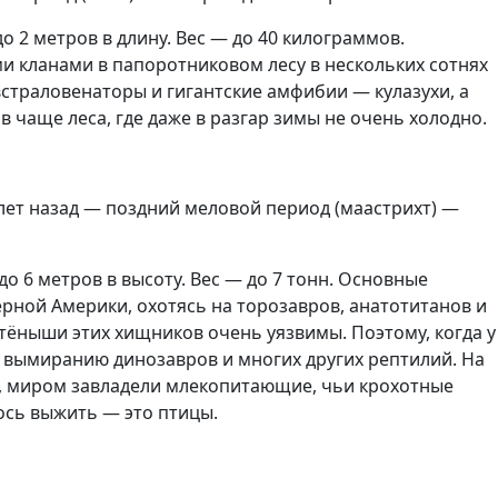
 2 метров в длину. Вес — до 40 килограммов.
 кланами в папоротниковом лесу в нескольких сотнях
страловенаторы и гигантские амфибии — кулазухи, а
чаще леса, где даже в разгар зимы не очень холодно.
 лет назад — поздний меловой период (маастрихт) —
о 6 метров в высоту. Вес — до 7 тонн. Основные
рной Америки, охотясь на торозавров, анатотитанов и
тёныши этих хищников очень уязвимы. Поэтому, когда у
к вымиранию динозавров и многих других рептилий. На
й, миром завладели млекопитающие, чьи крохотные
ось выжить — это птицы.