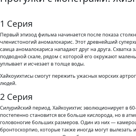
Walking with Monsters
1 Серия
Первый эпизод фильма начинается после показа столк
членистоногий аномалокарис. Этот древнейший суперх
самца аномалокариса нападают друг на друга. Схватка 
подводной скале, рядом с которой его окружают мален
уплывает и исчезает в толще воды.
Хайкоуихтисы смогут пережить ужасных морских артроп
людей.
2 Серия
Силурийский период. Хайкоуихтис эволюционирует в 60
постепенно становится все больше кислорода, но в атм
головоногие больших размеров. Один из них — камероц
бронтоскорпио, которые также иногда могут вылезать и