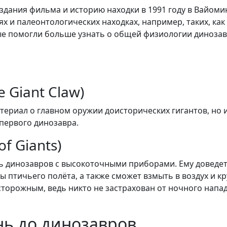
здания фильма и историю находки в 1991 году в Вайоми
х и палеонтологических находках, например, таких, как
ые помогли больше узнать о общей физиологии диноза
 Giant Claw)
териал о главном оружии доисторических гигантов, но 
первого динозавра.
f Giants)
ть динозавров с высокоточными приборами. Ему доведет
ы птичьего полёта, а также сможет взмыть в воздух и к
орожным, ведь никто не застрахован от ночного напад
нь до динозавров