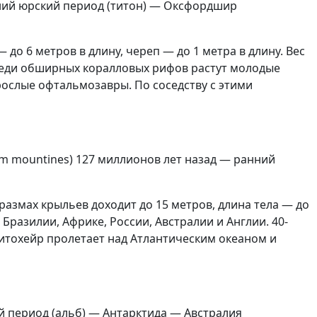
здний юрский период (титон) — Оксфордшир
о 6 метров в длину, череп — до 1 метра в длину. Вес
среди обширных коралловых рифов растут молодые
ослые офтальмозавры. По соседству с этими
lem mountines) 127 миллионов лет назад — ранний
азмах крыльев доходит до 15 метров, длина тела — до
 Бразилии, Африке, России, Австралии и Англии. 40-
итохейр пролетает над Атлантическим океаном и
ой период (альб) — Антарктида — Австралия